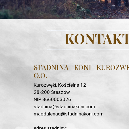
KONTAK
STADNINA KONI KUROZWĘ
O.O.
Kurozwęki, Kościelna 12
28-200 Staszów
NIP 8660003026
stadnina@stadninakoni.com
magdalenag@stadninakoni.com
adres stadniny: