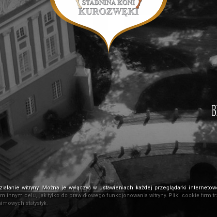
ziałanie witryny. Można je wyłączyć w ustawieniach każdej przeglądarki internet
ym innym celu, jak tylko do prawidłowego funkcjonowania witryny. Pliki cookie fir
nimowych statystyk.