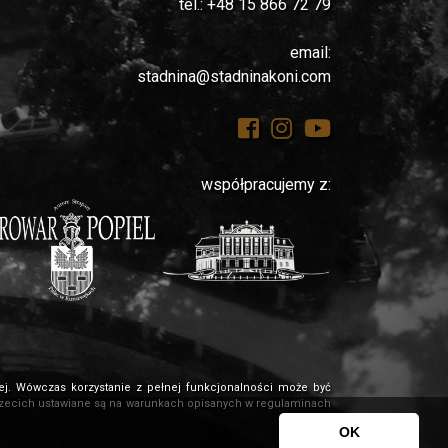
tel.: +48 15 866 72 79
email:
stadnina@stadninakoni.com
współpracujemy z:
owej. Wówczas korzystanie z pełnej funkcjonalności może być
m trzecich ustawiane są na warunkach opisanych w regulaminach
OK