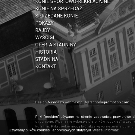
KONIE SPORTOWO-REKREACYJNE
KONIE NA SPRZEDAŻ
SPRZEDANE KONIE
POKAZY
RAJDY
WYŚCIGI
OFERTA STADNINY
HISTORIA
STADNINA
KONTAKT
Design & code by
webmaxx.pl
&
arabhorsepromotion.com
Pliki "cookies" używane na stronie zapewniają prawidłowe d
utrudnione. Witryna nie wykorzystuje plików „cookies” w żadn
tych firm. Pliki cookie mogą być także wykorzystywane do ano
Używamy plików cookies i anonimowych statystyk!
Więcej informacji