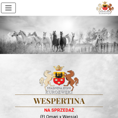
Previous
Next
WESPERTINA
NA SPRZEDAŻ
(El Omari x Wersja)