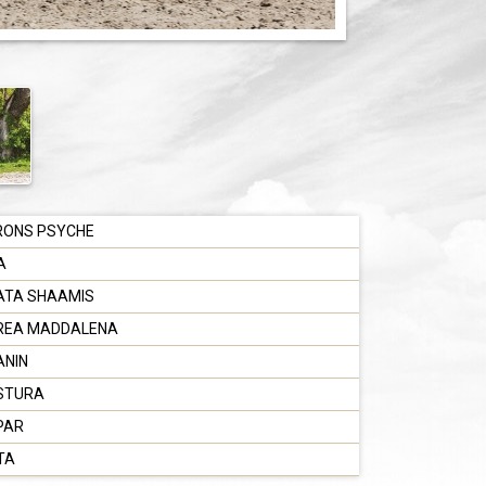
RONS PSYCHE
KA
ATA SHAAMIS
REA MADDALENA
ANIN
STURA
PAR
TA