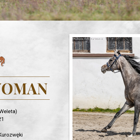
WOMAN
 Weleta)
21
Kurozwęki