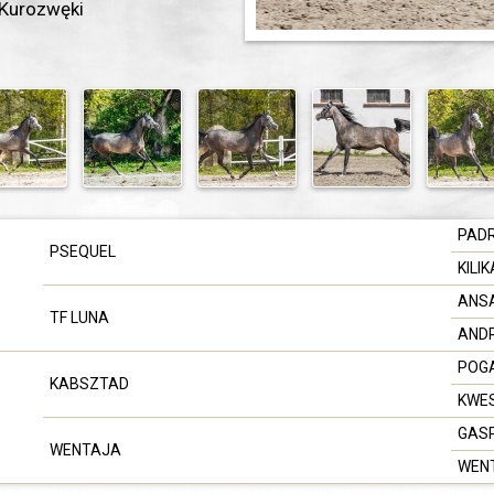
 Kurozwęki
PAD
PSEQUEL
KILI
ANS
TF LUNA
AND
POG
KABSZTAD
KWE
GAS
WENTAJA
WEN